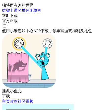
独特而有趣的世界
益智
卡通
竖屏
休闲
单机
立即下载
官方正版
使用小米游戏中心APP
下载
，领丰富游戏
福利
及
礼包
拯救小鱼儿
下载
主页
攻略
社区
视频