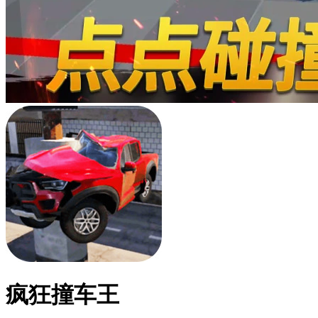
疯狂撞车王