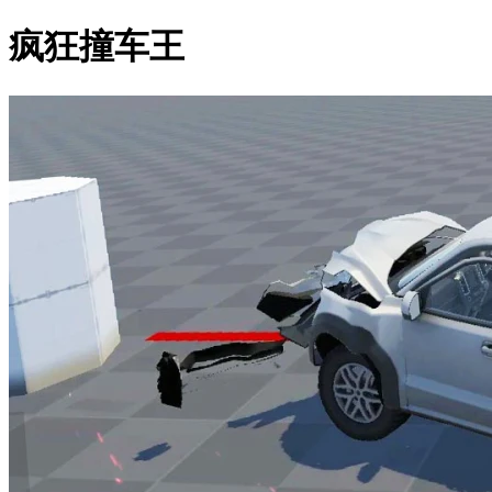
疯狂撞车王