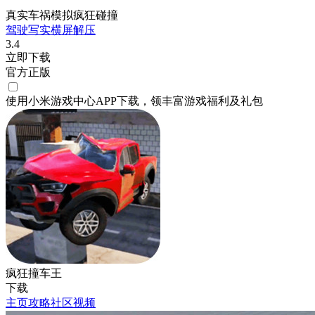
真实车祸模拟疯狂碰撞
驾驶
写实
横屏
解压
3.4
立即下载
官方正版
使用小米游戏中心APP
下载
，领丰富游戏
福利
及
礼包
疯狂撞车王
下载
主页
攻略
社区
视频