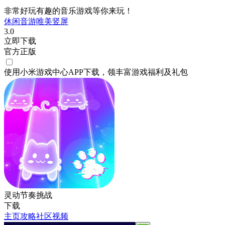
非常好玩有趣的音乐游戏等你来玩！
休闲
音游
唯美
竖屏
3.0
立即下载
官方正版
使用小米游戏中心APP
下载
，领丰富游戏
福利
及
礼包
灵动节奏挑战
下载
主页
攻略
社区
视频