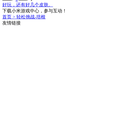
好玩，还有好几个皮肤。
下载小米游戏中心，参与互动！
首页
>
轻松挑战-培根
友情链接
小米应用商店
小米商城
英雄互娱
小米游戏中心
开发者平台
微信公众号
微博主页
商务合作
应用名称：小米游戏中心
开发者：北京瓦力网络科技有限公司 电话：010-60606666
版本：13.5.0.70 更新时间：2025年3月24日
北京地址：北京市昌平区安居路小米智慧产业园
南京地址：南京市建邺区永初路37号小米华东总部
未成年人防沉迷系统
米币
用户应用权限
隐私协议
用户服务协议
开发者平台
微信公众号
微博主页
商务合作