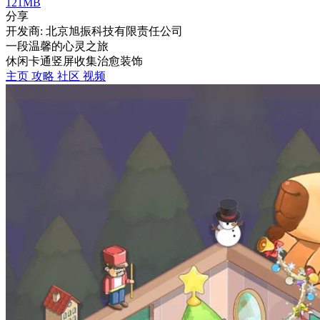
121MB
分享
开发商: 北京旭振科技有限责任公司
一段温馨的心灵之旅
休闲
卡通
竖屏
收集
治愈
装饰
主页
攻略
社区
视频