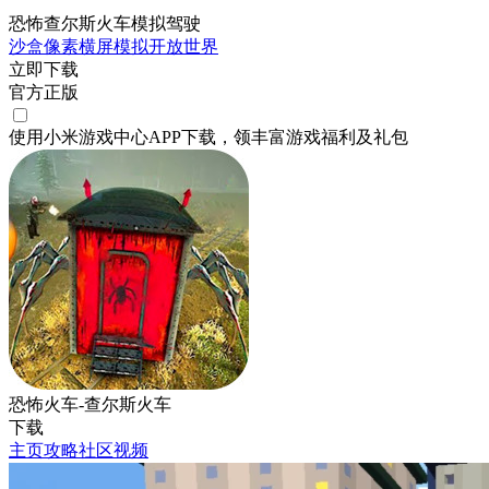
恐怖查尔斯火车模拟驾驶
沙盒
像素
横屏
模拟
开放世界
立即下载
官方正版
使用小米游戏中心APP
下载
，领丰富游戏
福利
及
礼包
恐怖火车-查尔斯火车
下载
主页
攻略
社区
视频