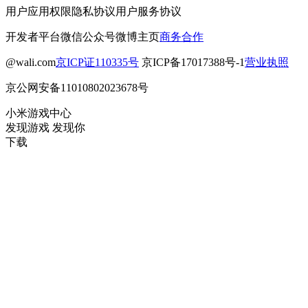
用户应用权限
隐私协议
用户服务协议
开发者平台
微信公众号
微博主页
商务合作
@wali.com
京ICP证110335号
京ICP备17017388号-1
营业执照
京公网安备11010802023678号
小米游戏中心
发现游戏 发现你
下载