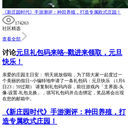
《新庄园时代》手游测评：种田养殖，打造专属欧式庄园！
174263
社区精选
查看全部
讨论
元旦礼包码来咯~戳进来领取，元旦
快乐！
亲爱的庄园主日安： 明天就放假啦，为了陪大家一起度过一
个美丽的假日~小编特地申请了一条礼包码：元旦快乐 （1月6
日23：59过期） 请复制礼包码内容，前往游戏内「主界面-头
像-设置-礼包兑换」，填写礼包码并点击绑定，奖品将会出现
在您的邮箱中。
《新庄园时代》手游测评：种田养殖，打
造专属欧式庄园！