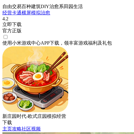
自由交易百种建筑DIY治愈系田园生活
经营
卡通
横屏
模拟
治愈
4.2
立即下载
官方正版
使用小米游戏中心APP
下载
，领丰富游戏
福利
及
礼包
新庄园时代-欧式庄园模拟经营
下载
主页
攻略
社区
视频