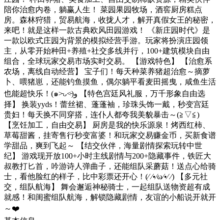
陪你治愈内卷，躺赢人生！ 菜园果园牧场，酒窖厨房糕点
房。森林狩猎，贸易航海，收拢人才，解开真假女王的秘密，
来吧！就是这样一款古典欧风田园游戏！ 《新庄园时代》是
一款以欧式庄园为背景的模拟经营手游。玩家将扮演庄园领
主，从零开始种田+养殖+社交多线并行，100+建筑模块自由
组合，全球玩家交易市场实时交易。 【游戏特色】 【治愈系
农场，离线自动经营】 宝子们！每天种菜养猪超治愈～摘萝
卜、喂猪崽，还能钓鱼摸鱼，偶尔躺平看麦田摇曳，咸鱼生活
也能超快乐！(๑˃̵ᴗ˂̵)و 【特色宫廷风礼服，万千形象自由选
择】 换装yyds！蕾丝裙、蓬蓬袖，珍珠头饰一戴，秒变宫廷
贵妇！每天换不同穿搭，连仆人都夸我美貌暴击～(≧▽≦)
【烹饪加工，自由交易】 厨房是我的快乐源泉！烤西红柿、
草莓甜酱，挂寄售行秒变富婆！和玩家交易赚金币，买新食谱
学甜品，爽到飞起～ 【结交伙伴，海量剧情探索玩转中世
纪】 游戏现开放100+小时主线剧情与200+隐藏事件，铁匠大
叔教打匕首，吟游诗人弹曲子，还能组队采蘑菇！送点心给骑
士，看他脸红的样子，比中彩票还开心！(⁄ ⁄•⁄ω⁄•⁄ ⁄) 【多元社
交，组队航海】 舞会邂逅神秘骑士，一起组队送物资超有成
就感！和闺蜜组队航海，解锁隐藏剧情，友谊的小船说开就开
～❤️