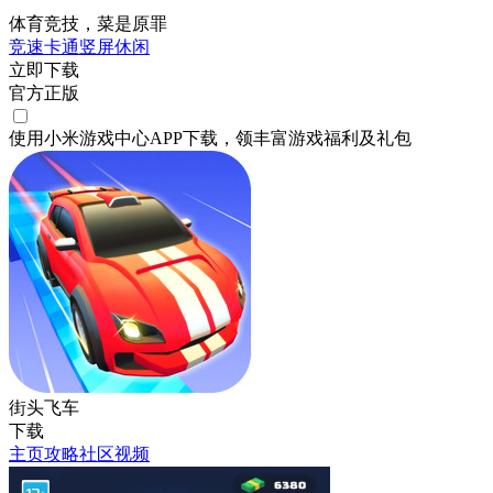
体育竞技，菜是原罪
竞速
卡通
竖屏
休闲
立即下载
官方正版
使用小米游戏中心APP
下载
，领丰富游戏
福利
及
礼包
街头飞车
下载
主页
攻略
社区
视频