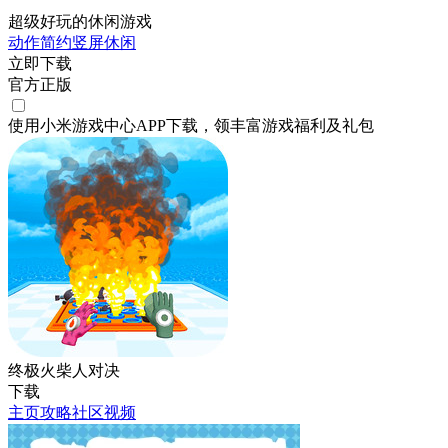
超级好玩的休闲游戏
动作
简约
竖屏
休闲
立即下载
官方正版
使用小米游戏中心APP
下载
，领丰富游戏
福利
及
礼包
终极火柴人对决
下载
主页
攻略
社区
视频