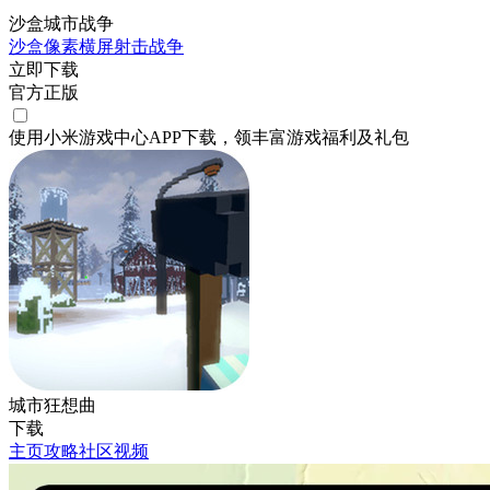
沙盒城市战争
沙盒
像素
横屏
射击
战争
立即下载
官方正版
使用小米游戏中心APP
下载
，领丰富游戏
福利
及
礼包
城市狂想曲
下载
主页
攻略
社区
视频