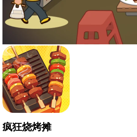
疯狂烧烤摊