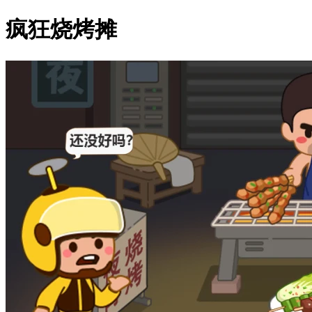
疯狂烧烤摊