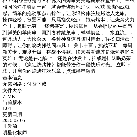
柜！你的任务是将各种诱人的烤串完美地摆放在盘子上。三根
相同的烤串碰到一起，就会奇迹般地消失，收获满满的成就
感。简单的拖动和点击操作，让你轻松体验烧烤达人之旅。 -
操作轻松，欲罢不能：只需指尖轻点，拖动烤串，让烧烤火力
全开，趣味无穷！ -烧烤盛宴，琳琅满目：从香喷喷的牛肉串
到鲜美的羊肉串，再到各种蔬菜串，样样俱全，口水直流。 -
道具助力，大快朵颐：各种神奇道具随时待命，轻松扫清盘子
障碍，让你的烧烤摊热闹非凡！ -关卡丰富，挑战不断：每周
新关卡，难度升级，挑战不停歇。快来看看谁才是烧烤界的真
英雄！ 无论是在地铁上，还是在沙发上，抑或是排队喝奶茶
的时候，《疯狂烧烤摊》都能带给你一段快乐时光。 立即下
载，开启你的烧烤狂欢乐章，点燃撸串激情！
基本信息
无需网络；付费下载
文件大小
71MB
当前版本
1.04
更新日期
2026-02-05
开发商
明星化妆师