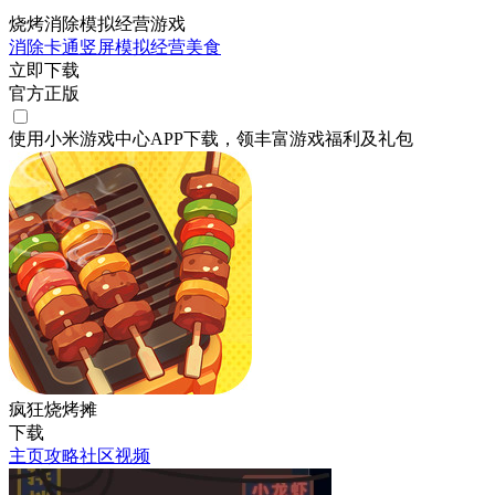
烧烤消除模拟经营游戏
消除
卡通
竖屏
模拟
经营
美食
立即下载
官方正版
使用小米游戏中心APP
下载
，领丰富游戏
福利
及
礼包
疯狂烧烤摊
下载
主页
攻略
社区
视频