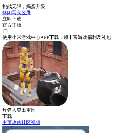
挑战无限，捣蛋升级
休闲
写实
竖屏
立即下载
官方正版
使用小米游戏中心APP
下载
，领丰富游戏
福利
及
礼包
炸弹人突出重围
下载
主页
攻略
社区
视频