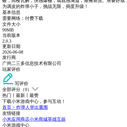
破，高楼瓦解，快感爆棚，成就感满溢，难掩喜悦。准备好成
为调皮的炸弹小子，挑战无限，捣蛋升级！
基本信息
需要网络；付费下载
文件大小
99MB
当前版本
2.0.3
更新日期
2026-06-08
发行商
广州二三多信息技术有限公司
玩家评价
写评价
全部评分（
0
）
热门
丨
最新
丨
最赞
下载小米游戏中心，参与互动！
首页
>
炸弹人突出重围
友情链接
小米应用商店
小米商城
英雄互娱
小米游戏中心