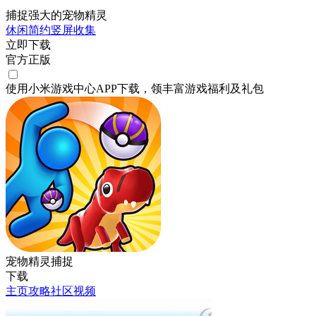
捕捉强大的宠物精灵
休闲
简约
竖屏
收集
立即下载
官方正版
使用小米游戏中心APP
下载
，领丰富游戏
福利
及
礼包
宠物精灵捕捉
下载
主页
攻略
社区
视频