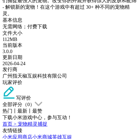
们捕捉最强大的宠物。改变你的外观并获得惊人的皮肤和配饰
- 解锁新的宠物！在这个游戏中有超过 30+ 种不同的宠物精
灵。
基本信息
无需网络；付费下载
文件大小
112MB
当前版本
3.0.0
更新日期
2026-04-24
发行商
广州指天椒互娱科技有限公司
玩家评价
写评价
全部评分（
0
）
热门
丨
最新
丨
最赞
下载小米游戏中心，参与互动！
首页
>
宠物精灵捕捉
友情链接
小米应用商店
小米商城
英雄互娱