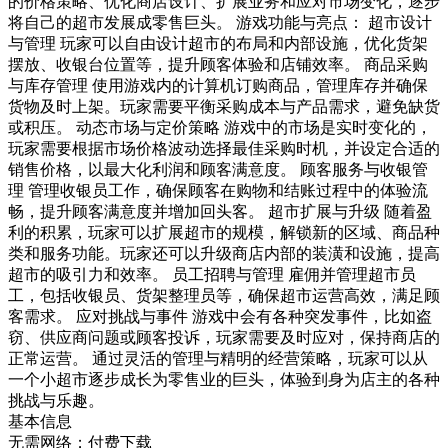
的价格策略、优化商店设计、扩展业务和应对市场变化，逐步
将自己的超市发展成零售巨头。 游戏功能与亮点： 超市设计
与管理 玩家可以自由设计超市的布局和内部设施，优化货架
摆放、收银台位置等，提升顾客体验和店铺效率。 商品采购
与库存管理 使用游戏内的计算机订购商品，管理库存并确保
货物及时上架。玩家需要平衡采购成本与产品需求，避免缺货
或积压。 动态市场与定价策略 游戏中的市场是实时变化的，
玩家需要根据市场价格波动选择最佳采购时机，并设定合适的
销售价格，以最大化利润和顾客满意度。 顾客服务与收银管
理 管理收银员工作，确保顾客在购物和结账过程中的体验流
畅，提升顾客满意度并增加回头客。 超市扩展与升级 随着盈
利的积累，玩家可以扩展超市的规模，解锁新的区域、商品种
类和服务功能。玩家还可以升级商店内部的装潢和设施，提高
超市的吸引力和效率。 员工招聘与管理 雇佣并管理超市员
工，包括收银员、货架整理员等，确保超市运营高效，满足顾
客需求。 应对挑战与事件 游戏中会有各种突发事件，比如盗
窃、供应商问题或顾客投诉，玩家需要及时应对，保持商店的
正常运营。 通过灵活的管理与精明的经营策略，玩家可以从
一个小超市逐步成长为零售业的巨头，体验到身为店主的各种
挑战与乐趣。
基本信息
无需网络；付费下载