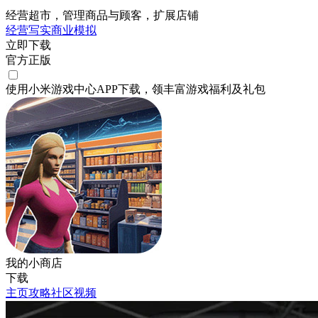
经营超市，管理商品与顾客，扩展店铺
经营
写实
商业
模拟
立即下载
官方正版
使用小米游戏中心APP
下载
，领丰富游戏
福利
及
礼包
我的小商店
下载
主页
攻略
社区
视频