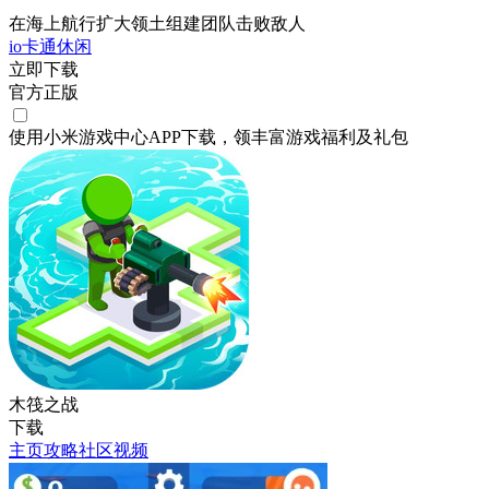
在海上航行扩大领土组建团队击败敌人
io
卡通
休闲
立即下载
官方正版
使用小米游戏中心APP
下载
，领丰富游戏
福利
及
礼包
木筏之战
下载
主页
攻略
社区
视频