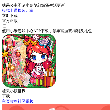
糖果公主圣诞小岛梦幻城堡生活更新
模拟
卡通
换装
儿童
立即下载
官方正版
使用小米游戏中心APP
下载
，领丰富游戏
福利
及
礼包
糖果小镇世界
下载
主页
攻略
社区
视频