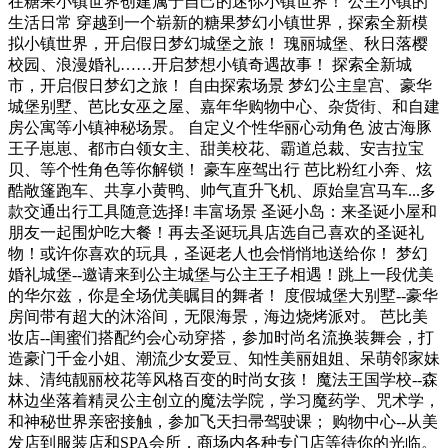
在糖果小镇世界创建属于自己的迷你小镇世界！ 公主小镇的
生活日常 穿越到一个崭新的糖果梦幻小镇世界，探索全新模
拟小镇世界，开启假日梦幻城堡之旅！ 瑰丽城堡、秋日落樱
校园、浪漫婚礼……开启梦想小镇奇遇故事！ 探索全新城
市，开启假日梦幻之旅！ 自由探索场景 梦幻公主皇宫、豪华
城堡别墅、芭比女巫之屋、嘉年华购物中心、杂货街、和自建
房公寓等小镇神秘场景。 自定义个性华丽心动角色 波古海豚
王子崽崽、都市白领女主、甜美校花、霸道总裁、安吉拉宝
贝、等个性角色等你解锁！ 豪车座驾出行 芭比粉红小奔、炫
酷敞篷跑车、共享小黄鸭、帅气直升飞机、原始皇宫马车...多
款交通出行工具随意选择! 丰富场景 圣诞小岛：来圣诞小屋和
朋友一起围炉吃大餐！再去圣诞玩具店选自己喜欢的圣诞礼
物！或许你喜欢的玩具，圣诞老人也会悄悄地送给你！ 梦幻
婚礼城堡--邀请来到公主城堡与公主王子相遇！跳上一段优美
的华尔兹，你是全场优美瞩目的舞者！ 度假城堡大别墅--豪华
房间带有超大的沐浴间，无限海景，海边烧烤派对。 芭比美
妆店--闺蜜们搭配约会心动穿搭，参加时尚名流换装舞会，打
造豪门千金小姐、潮流少女爱豆、知性美丽姐姐、呆萌邻家妹
妹、清纯靓丽校花等风格百变的时尚女孩！ 魔法王国学校--森
林边坐落着精灵公主创立的魔法学院，学习魔药学、咒术学，
和神秘世界亲密接触，参加飞天扫帚驾驶课； 购物中心--从美
发店到服装店和SPA会所，商场内各种专门店等待你的光临。