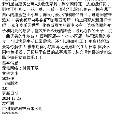
梦幻屋自建房公寓--从收集家具，到垒砌砖瓦；从点缀鲜花，
到摆正挂画…一花一草、一砖一瓦都可以随心创造。拥有属于
自己的甜蜜芭比小屋，养只可爱小猫咪陪伴自己，邀请闺蜜来
派对！ 美食餐厅--阁楼楼下咖啡西餐厅，约上闺蜜来新店打卡
吧！ 嘉年华乐园世界--化身成甜美的百变公主，选择华丽的裙
子和闪亮的卷发，盛装出席今晚的舞会，遇到心仪的王子，跳
一曲优美的华尔兹！ 便利商店--7 * 24 小商店，琳琅满目的零
食，可以满足生活日常需求。还可以兼职打工！ 更多精彩场
景等你解锁！ 糖果迷你小镇世界之娃娃我的生活日常 体验不
同特色场景，开拓属于自己的故事篇章，从充满惊喜的梦幻全
民小镇开始冒险吧！！
基本信息
无需网络；付费下载
文件大小
503MB
当前版本
3.0
更新日期
2024-12-25
发行商
广州龙峻科技有限公司
玩家评价