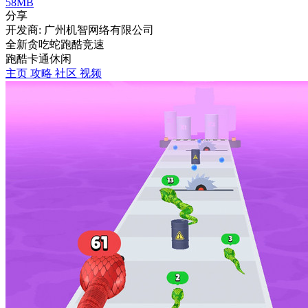
58MB
分享
开发商: 广州机智网络有限公司
全新贪吃蛇跑酷竞速
跑酷
卡通
休闲
主页
攻略
社区
视频