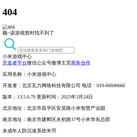
404
额~该游戏暂时找不到了
小米游戏中心
开发者平台
微信公众号
微博主页
商务合作
应用名称：小米游戏中心
开发者：北京瓦力网络科技有限公司 电话：010-60606666
版本：13.5.0.70 更新时间：2025年3月24日
北京地址：北京市昌平区安居路小米智慧产业园
南京地址：南京市建邺区永初路37号小米华东总部
未成年人防沉迷系统
米币