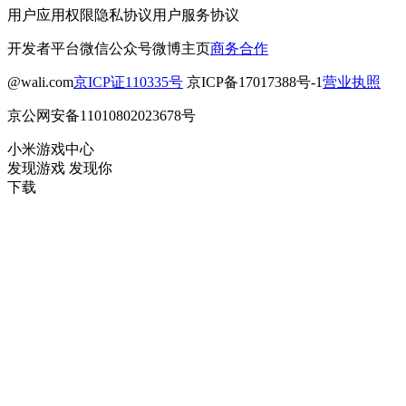
用户应用权限
隐私协议
用户服务协议
开发者平台
微信公众号
微博主页
商务合作
@wali.com
京ICP证110335号
京ICP备17017388号-1
营业执照
京公网安备11010802023678号
小米游戏中心
发现游戏 发现你
下载