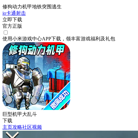
修狗动力机甲地铁突围逃生
io
卡通
射击
立即下载
官方正版
使用小米游戏中心APP
下载
，领丰富游戏
福利
及
礼包
巨型机甲大乱斗
下载
主页
攻略
社区
视频