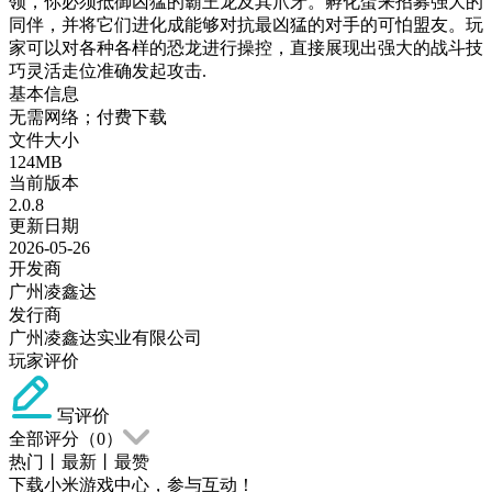
领，你必须抵御凶猛的霸王龙及其爪牙。孵化蛋来招募强大的
同伴，并将它们进化成能够对抗最凶猛的对手的可怕盟友。玩
家可以对各种各样的恐龙进行操控，直接展现出强大的战斗技
巧灵活走位准确发起攻击.
基本信息
无需网络；付费下载
文件大小
124MB
当前版本
2.0.8
更新日期
2026-05-26
开发商
广州凌鑫达
发行商
广州凌鑫达实业有限公司
玩家评价
写评价
全部评分（
0
）
热门
丨
最新
丨
最赞
下载小米游戏中心，参与互动！