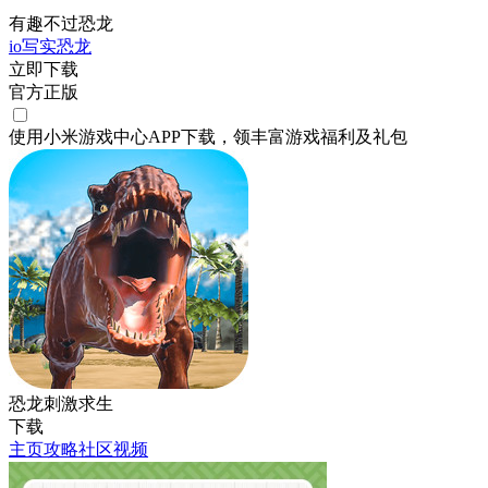
有趣不过恐龙
io
写实
恐龙
立即下载
官方正版
使用小米游戏中心APP
下载
，领丰富游戏
福利
及
礼包
恐龙刺激求生
下载
主页
攻略
社区
视频