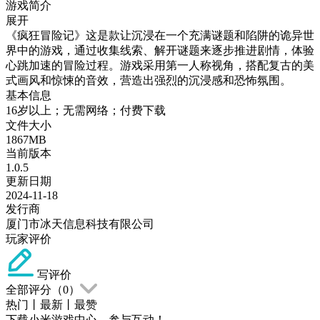
游戏简介
展开
《疯狂冒险记》这是款让沉浸在一个充满谜题和陷阱的诡异世
界中的游戏，通过收集线索、解开谜题来逐步推进剧情，体验
心跳加速的冒险过程。游戏采用第一人称视角，搭配复古的美
式画风和惊悚的音效，营造出强烈的沉浸感和恐怖氛围。
基本信息
16岁以上；无需网络；付费下载
文件大小
1867MB
当前版本
1.0.5
更新日期
2024-11-18
发行商
厦门市冰天信息科技有限公司
玩家评价
写评价
全部评分（
0
）
热门
丨
最新
丨
最赞
下载小米游戏中心，参与互动！