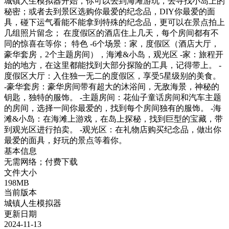
城镇人生模拟器开始，你可以去到海滩游玩，去寻找小岛上的
秘密；或者去到景区选购你最爱的纪念品，DIY你最爱的面
具，碰下运气看能不能拿到特殊的纪念品，更可以在景点拍上
几组照片留念； 在度假区的酒店住上几天，每个房间都有不
同的惊喜在等你； 特色 -6个场景：家，度假区（酒店大厅，
豪华套房，2个主题房间），海滩&小岛，观光区 -家：旅程开
始的地方，在这里都能找到大部分探险的工具，记得带上。 -
度假区大厅：入住独一无二的度假区，享受5星级别的美食。
-豪华套房：豪华房间带有超大的沐浴间，无敌海景，神秘的
钥匙，独特的服饰。 -主题房间：花仙子童话房间和汽车主题
的房间，选择一间你最爱的，找到每个房间独有的服饰。 -海
滩&小岛：在海滩上游戏，在岛上探秘，找到巨型的宝藏，带
到观光区进行拍卖。 -观光区：在礼物店购买纪念品，做出你
最爱的面具，好玩的景点等着你。
基本信息
无需网络；付费下载
文件大小
198MB
当前版本
城镇人生模拟器
更新日期
2024-11-13