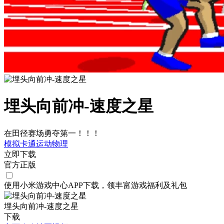
埋头向前冲-速度之星
在田径赛场勇夺第一！！！
模拟
卡通
运动
物理
立即下载
官方正版
使用小米游戏中心APP
下载
，领丰富游戏
福利
及
礼包
埋头向前冲-速度之星
下载