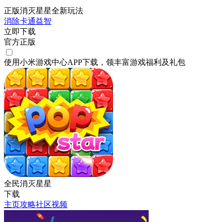
正版消灭星星全新玩法
消除
卡通
益智
立即下载
官方正版
使用小米游戏中心APP
下载
，领丰富游戏
福利
及
礼包
全民消灭星星
下载
主页
攻略
社区
视频