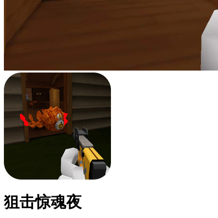
狙击惊魂夜