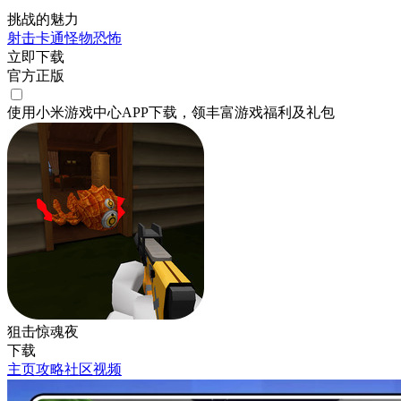
挑战的魅力
射击
卡通
怪物
恐怖
立即下载
官方正版
使用小米游戏中心APP
下载
，领丰富游戏
福利
及
礼包
狙击惊魂夜
下载
主页
攻略
社区
视频