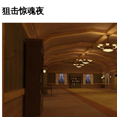
狙击惊魂夜