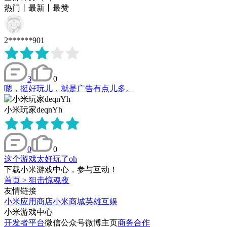
热门
丨
最新
丨
最赞
2******901
3
0
嗯，挺好玩儿，就是广告有点儿多。
小米玩家deqnYh
0
0
这个游戏太好玩了oh
下载小米游戏中心，参与互动！
首页
>
狙击惊魂夜
友情链接
小米应用商店
小米商城
英雄互娱
小米游戏中心
开发者平台
微信公众号
微博主页
商务合作