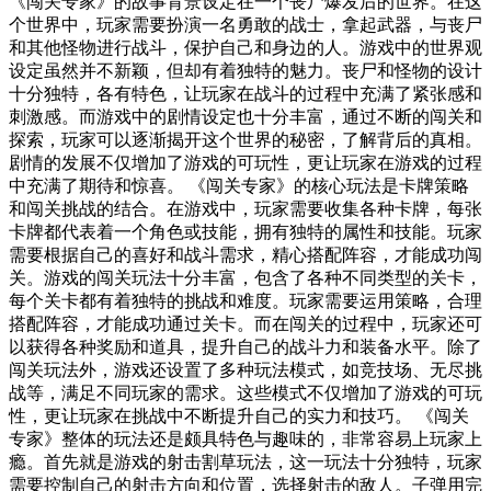
《闯关专家》的故事背景设定在一个丧尸爆发后的世界。在这
个世界中，玩家需要扮演一名勇敢的战士，拿起武器，与丧尸
和其他怪物进行战斗，保护自己和身边的人。游戏中的世界观
设定虽然并不新颖，但却有着独特的魅力。丧尸和怪物的设计
十分独特，各有特色，让玩家在战斗的过程中充满了紧张感和
刺激感。而游戏中的剧情设定也十分丰富，通过不断的闯关和
探索，玩家可以逐渐揭开这个世界的秘密，了解背后的真相。
剧情的发展不仅增加了游戏的可玩性，更让玩家在游戏的过程
中充满了期待和惊喜。 《闯关专家》的核心玩法是卡牌策略
和闯关挑战的结合。在游戏中，玩家需要收集各种卡牌，每张
卡牌都代表着一个角色或技能，拥有独特的属性和技能。玩家
需要根据自己的喜好和战斗需求，精心搭配阵容，才能成功闯
关。游戏的闯关玩法十分丰富，包含了各种不同类型的关卡，
每个关卡都有着独特的挑战和难度。玩家需要运用策略，合理
搭配阵容，才能成功通过关卡。而在闯关的过程中，玩家还可
以获得各种奖励和道具，提升自己的战斗力和装备水平。除了
闯关玩法外，游戏还设置了多种玩法模式，如竞技场、无尽挑
战等，满足不同玩家的需求。这些模式不仅增加了游戏的可玩
性，更让玩家在挑战中不断提升自己的实力和技巧。 《闯关
专家》整体的玩法还是颇具特色与趣味的，非常容易上玩家上
瘾。首先就是游戏的射击割草玩法，这一玩法十分独特，玩家
需要控制自己的射击方向和位置，选择射击的敌人。子弹用完