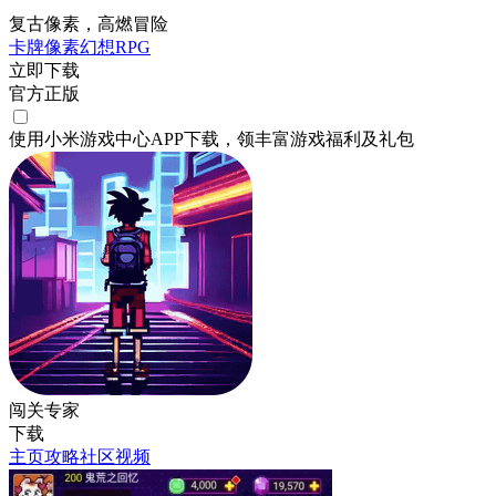
复古像素，高燃冒险
卡牌
像素
幻想
RPG
立即下载
官方正版
使用小米游戏中心APP
下载
，领丰富游戏
福利
及
礼包
闯关专家
下载
主页
攻略
社区
视频