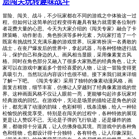
层闯关玩转趣味战斗
冒险、闯关、战斗，不少玩家都在不同的游戏之中体验这一过
程。但如何让这简单的过程变得有趣具有魅力就需要各位制作
者花费大量的心思。今天为大家介绍的《闯关专家》融合了卡
牌策略、动作射击、角色扮演等多种元素，为玩家打造了一个
既富有挑战性又充满乐趣的游戏世界。玩家将扮演一名勇敢的
战士，在丧尸爆发后的世界中，拿起武器，与各种怪物进行战
斗，保护自己和身边的人。画风相当显眼，采用像素复古风
格。同时在角色部分又融入了很多大家熟悉的经典角色，让大
家可以在游戏中邂逅多个曾经喜爱的人物，让这一冒险变得更
具吸引力。当然玩法内容设计也很不错。接下来我们就来详细
了解一下吧。 《闯关专家》采用了独特的像素动漫风格，画
面复古精致，细节丰富，仿佛让人穿越到了经典像素游戏的世
界。这种画面风格不仅让人眼前一亮，更能够勾起许多玩家对
经典游戏的回忆。在游戏中，无论是场景的描绘还是角色的设
计，都充满了动漫的韵味，色彩鲜明，线条流畅，给人一种轻
松愉悦的视觉享受。特别是在闯关的过程中，各种特效的展现
更是让人赞叹不已。无论是子弹的飞行轨迹，还是爆炸的效
果，都做得十分逼真，让人仿佛身临其境。而游戏中的各种角
色和怪物，也都设计得十分独特，各有特色，让人印象深刻。