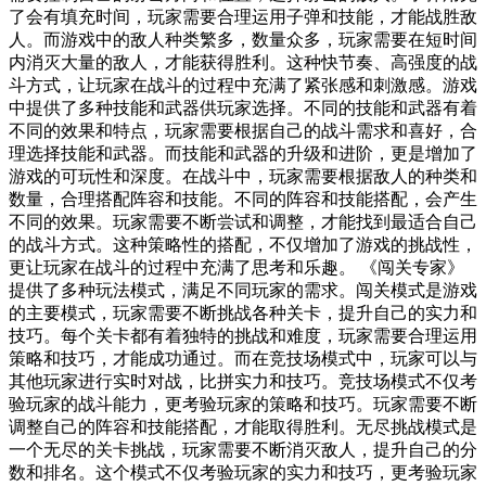
了会有填充时间，玩家需要合理运用子弹和技能，才能战胜敌
人。而游戏中的敌人种类繁多，数量众多，玩家需要在短时间
内消灭大量的敌人，才能获得胜利。这种快节奏、高强度的战
斗方式，让玩家在战斗的过程中充满了紧张感和刺激感。游戏
中提供了多种技能和武器供玩家选择。不同的技能和武器有着
不同的效果和特点，玩家需要根据自己的战斗需求和喜好，合
理选择技能和武器。而技能和武器的升级和进阶，更是增加了
游戏的可玩性和深度。在战斗中，玩家需要根据敌人的种类和
数量，合理搭配阵容和技能。不同的阵容和技能搭配，会产生
不同的效果。玩家需要不断尝试和调整，才能找到最适合自己
的战斗方式。这种策略性的搭配，不仅增加了游戏的挑战性，
更让玩家在战斗的过程中充满了思考和乐趣。 《闯关专家》
提供了多种玩法模式，满足不同玩家的需求。闯关模式是游戏
的主要模式，玩家需要不断挑战各种关卡，提升自己的实力和
技巧。每个关卡都有着独特的挑战和难度，玩家需要合理运用
策略和技巧，才能成功通过。而在竞技场模式中，玩家可以与
其他玩家进行实时对战，比拼实力和技巧。竞技场模式不仅考
验玩家的战斗能力，更考验玩家的策略和技巧。玩家需要不断
调整自己的阵容和技能搭配，才能取得胜利。无尽挑战模式是
一个无尽的关卡挑战，玩家需要不断消灭敌人，提升自己的分
数和排名。这个模式不仅考验玩家的实力和技巧，更考验玩家