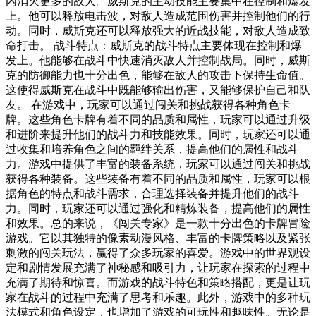
内消灭更多的敌人。威斯克的主动技能主要集中在控制和爆发
上。他可以释放电击波，对敌人造成范围伤害并控制他们的行
动。同时，威斯克还可以释放强大的近战技能，对敌人造成致
命打击。 战斗特点：威斯克的战斗特点主要体现在控制和爆
发上。他能够在战斗中快速消灭敌人并控制战局。同时，威斯
克的防御能力也十分出色，能够在敌人的攻击下保持生命值。
这使得威斯克在战斗中既能够输出伤害，又能够保护自己和队
友。 在游戏中，玩家可以通过闯关和挑战获得各种角色卡
牌。这些角色卡牌有着不同的品质和属性，玩家可以通过升级
和进阶来提升他们的战斗力和技能效果。同时，玩家还可以通
过收集和培养角色之间的羁绊关系，提高他们的属性和战斗
力。游戏中提供了丰富的装备系统，玩家可以通过闯关和挑战
获得各种装备。这些装备有着不同的品质和属性，玩家可以根
据角色的特点和战斗需求，合理选择装备并提升他们的战斗
力。同时，玩家还可以通过强化和精炼装备，提高他们的属性
和效果。总的来说，《闯关专家》是一款十分出色的卡牌冒险
游戏。它以其独特的像素动漫风格、丰富的卡牌策略以及紧张
刺激的闯关玩法，赢得了众多玩家的喜爱。游戏中的世界观设
定和剧情发展充满了神秘感和吸引力，让玩家在探索的过程中
充满了期待和惊喜。而游戏的战斗特色和策略搭配，更是让玩
家在战斗的过程中充满了思考和乐趣。此外，游戏中的多种玩
法模式和角色设定，也增加了游戏的可玩性和趣味性。无论是