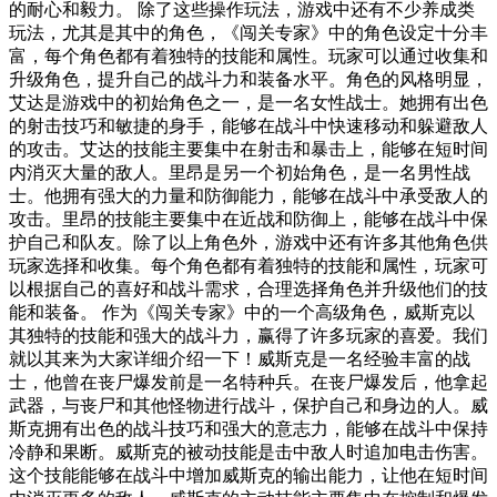
的耐心和毅力。 除了这些操作玩法，游戏中还有不少养成类
玩法，尤其是其中的角色，《闯关专家》中的角色设定十分丰
富，每个角色都有着独特的技能和属性。玩家可以通过收集和
升级角色，提升自己的战斗力和装备水平。角色的风格明显，
艾达是游戏中的初始角色之一，是一名女性战士。她拥有出色
的射击技巧和敏捷的身手，能够在战斗中快速移动和躲避敌人
的攻击。艾达的技能主要集中在射击和暴击上，能够在短时间
内消灭大量的敌人。里昂是另一个初始角色，是一名男性战
士。他拥有强大的力量和防御能力，能够在战斗中承受敌人的
攻击。里昂的技能主要集中在近战和防御上，能够在战斗中保
护自己和队友。除了以上角色外，游戏中还有许多其他角色供
玩家选择和收集。每个角色都有着独特的技能和属性，玩家可
以根据自己的喜好和战斗需求，合理选择角色并升级他们的技
能和装备。 作为《闯关专家》中的一个高级角色，威斯克以
其独特的技能和强大的战斗力，赢得了许多玩家的喜爱。我们
就以其来为大家详细介绍一下！威斯克是一名经验丰富的战
士，他曾在丧尸爆发前是一名特种兵。在丧尸爆发后，他拿起
武器，与丧尸和其他怪物进行战斗，保护自己和身边的人。威
斯克拥有出色的战斗技巧和强大的意志力，能够在战斗中保持
冷静和果断。威斯克的被动技能是击中敌人时追加电击伤害。
这个技能能够在战斗中增加威斯克的输出能力，让他在短时间