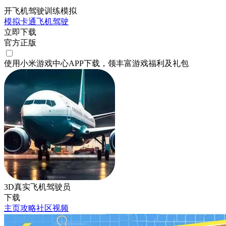
开飞机驾驶训练模拟
模拟
卡通
飞机
驾驶
立即下载
官方正版
使用小米游戏中心APP
下载
，领丰富游戏
福利
及
礼包
3D真实飞机驾驶员
下载
主页
攻略
社区
视频