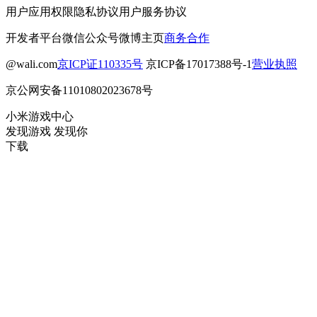
用户应用权限
隐私协议
用户服务协议
开发者平台
微信公众号
微博主页
商务合作
@wali.com
京ICP证110335号
京ICP备17017388号-1
营业执照
京公网安备11010802023678号
小米游戏中心
发现游戏 发现你
下载