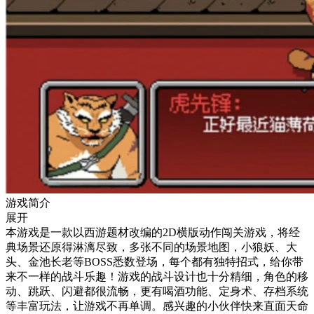
游戏简介
展开
本游戏是一款以西游题材改编的2D横版动作闯关游戏，将经
典场景还原得淋漓尽致，多张不同的场景地图，小狼妖、大
头、金池长老等BOSS悉数登场，每个都有独特招式，给你带
来不一样的战斗乐趣！游戏的战斗设计也十分精细，角色的移
动、跳跃、闪避都很流畅，更有喝酒功能、定身术、存档系统
等丰富玩法，让游戏不再单调。感兴趣的小伙伴快来直面天命