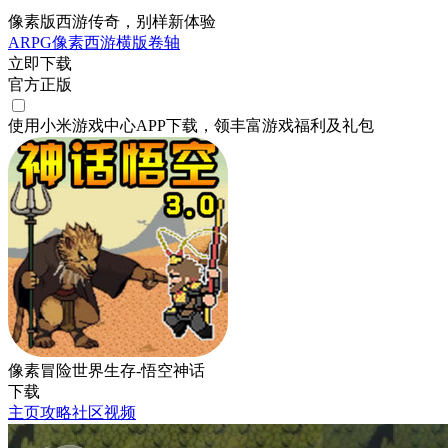
像素版西游传奇，别样新体验
ARPG
像素
西游
横版卷轴
立即下载
官方正版
使用小米游戏中心APP
下载
，领丰富游戏
福利
及
礼包
像素冒险世界生存-悟空神话
下载
主页
攻略
社区
视频