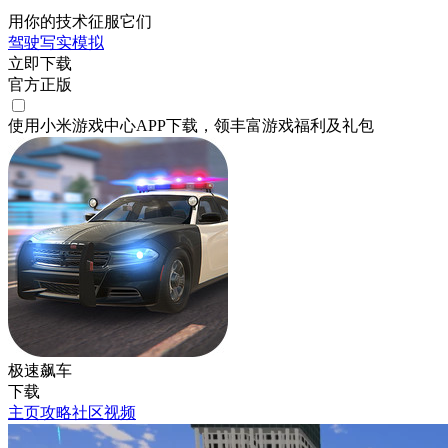
用你的技术征服它们
驾驶
写实
模拟
立即下载
官方正版
使用小米游戏中心APP
下载
，领丰富游戏
福利
及
礼包
极速飙车
下载
主页
攻略
社区
视频