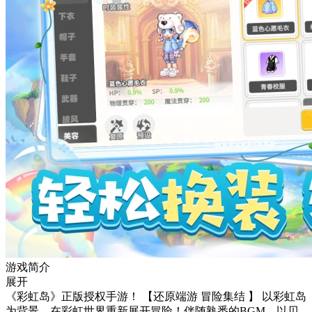
游戏简介
展开
《彩虹岛》正版授权手游！ 【还原端游 冒险集结 】 以彩虹岛
为背景，在彩虹世界重新展开冒险！伴随熟悉的BGM，以贝