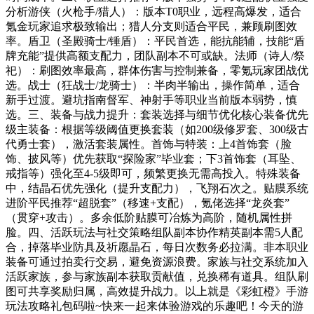
分析游侠（火枪手/猎人）：版本T0职业，远程高爆发，适合
氪金玩家追求极致输出；猎人分支则适合平民，兼顾刷图效
率。盾卫（圣殿骑士/锤盾）：平民首选，能抗能辅，技能“盾
牌充能”提供高额支配力，团队副本不可或缺。法师（诗人/祭
祀）：刷图效率最高，群体伤害与控制兼备，零氪玩家团战优
选。战士（狂战士/龙骑士）：半肉半输出，操作简单，适合
新手过渡。避坑指南督军、神射手等职业当前版本弱势，慎
选。三、装备与战力提升：套装选择与细节优化核心装备优先
级主装备：根据等级阈值更换套装（如200级修罗套、300级古
代勇士套），激活套装属性。首饰与特装：上4首饰套（脸
饰、披风等）优先获取“探险家”毕业套；下3首饰套（耳坠、
戒指等）强化至4-5级即可，频繁更换无需高投入。特殊装备
中，结晶石优先强化（提升支配力），飞翔石次之。贴膜系统
进阶平民推荐“超脱套”（移速+支配），氪佬选择“龙炎套”
（贯穿+攻击）。多余低阶贴膜可冶炼为高阶，随机属性拼
脸。四、活跃玩法与社交策略组队副本协作精英副本需5人配
合，掉落毕业防具及祈愿晶石，每日次数务必拉满。非本职业
装备可通过拍卖行交易，避免资源浪费。家族与社交系统加入
活跃家族，参与家族副本获取贡献值，兑换稀有道具。组队刷
图可共享奖励归属，高效提升战力。以上就是《彩虹橙》手游
玩法攻略礼包码啦~快来一起来体验游戏的乐趣吧！今天的游