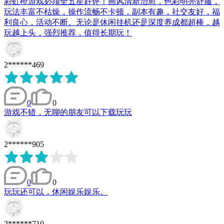
彩虹橙游戏必须全五星好评！画风清新治愈，色彩明亮舒服，
玩法丰富不枯燥，操作流畅不卡顿，副本有趣，社交友好，福
利良心，活动不断。无论是休闲挂机还是深度养成都超棒，越
玩越上头，强烈推荐，值得长期玩！
2******469
0
0
游戏不错，无聊的朋友可以下载玩玩
2******905
0
0
玩玩还可以，休闲娱乐娱乐。
2******710