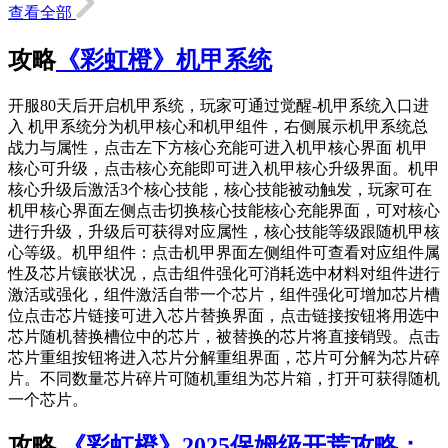
查看全部
攻略
《彩虹橙》机甲系统
开服80天后开启机甲系统，玩家可通过觉醒-机甲系统入口进
入 机甲系统分为机甲核心和机甲组件，右侧展示机甲系统总
战力与属性，点击左下方核心充能可进入机甲核心界面 机甲
核心可升级，点击核心充能即可进入机甲核心升级界面。机甲
核心升级后激活3个核心技能，核心技能被动触发，玩家可在
机甲核心界面左侧点击切换核心技能核心充能界面，可对核心
进行升级，升级后可获得对应属性，核心技能等级跟随机甲核
心等级。机甲组件：点击机甲界面左侧组件可查看对应组件属
性及芯片镶嵌状况，点击组件强化可消耗选中材料对组件进行
激活或强化，组件激活自带一个芯片，组件强化可增加芯片槽
位点击芯片链接可进入芯片替换界面，点击链接按钮将用选中
芯片随机替换槽位中的芯片，被替换的芯片将直接销毁。点击
芯片重组按钮将进入芯片分解重组界面，芯片可分解为芯片碎
片。不同数量芯片碎片可随机重组为芯片箱，打开可获得随机
一个芯片。
攻略
《彩虹橙》2025保姆级开荒攻略：