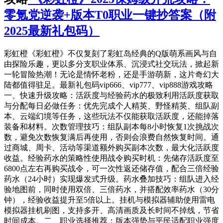
零氪党逆袭+版本T0职业一键抄答案（附
2025最新礼包码）
彩虹橙《彩虹橙》不仅复刻了彩虹岛经典的Q版萌系画风与自
由探险乐趣，更以多分支职业体系、沉浸式社交玩法，掀起新
一轮冒险热潮！无论是情怀老粉，还是手游萌新，这片奇幻大
陆都值得驻足。最新礼包码vip666、vip777、vip888游戏攻略
一、快速升级攻略：活跃度与经验药水的极致利用活跃度获取
与分配每日必做任务：优先完成个人精英、野怪精英、组队副
本、云端幻境等任务，这些玩法不仅能获取活跃度，还能掉落
装备和材料。次数管理技巧：组队副本每8小时恢复1次挑战次
数，避免次数恢复满后再使用，否则会浪费自然恢复时间。通
过商城、周卡、活动等渠道额外购买副本次数，最大化活跃度
收益。经验药水的策略性使用战令购买时机：先储存活跃度至
6800点左右再购买战令，可一次性返还储存值，配合三倍经验
药水（24小时）实现爆发式升级。药水叠加技巧：组队进入经
验地图前，同时使用双倍、三倍药水，并搭配效率药水（30分
钟），经验收益提升至5倍以上。挂机与模拟器辅助使用雷电
模拟器挂机刷图，支持多开、高清画质及长时间不掉线，节省
时间成本。二、职业选择推荐：版本强势与平民适配职业强度