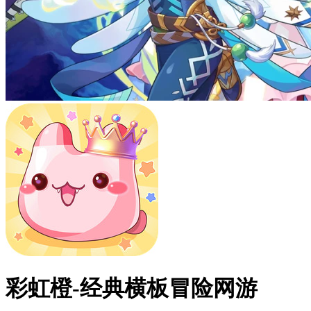
彩虹橙-经典横板冒险网游