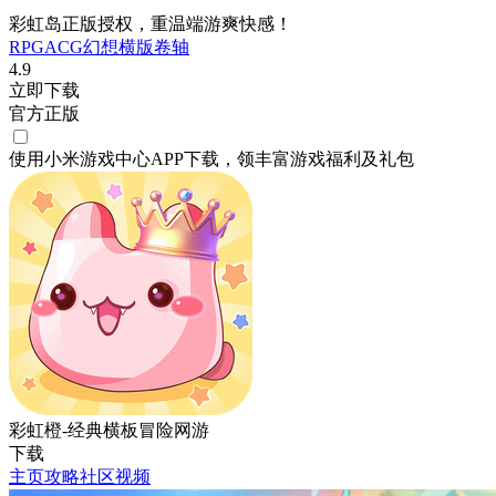
彩虹岛正版授权，重温端游爽快感！
RPG
ACG
幻想
横版卷轴
4.9
立即下载
官方正版
使用小米游戏中心APP
下载
，领丰富游戏
福利
及
礼包
彩虹橙-经典横板冒险网游
下载
主页
攻略
社区
视频