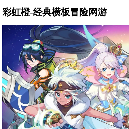
彩虹橙-经典横板冒险网游