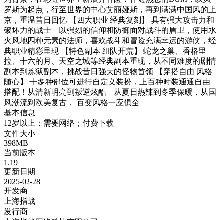
罗斯为起点，行至世界的中心艾丽娅斯，再到满满中国风的上
京，重温昔日回忆 【四大职业 经典复刻】 具有强大攻击力和
破坏力的战士，以强烈的信仰和防御面对战斗的盾卫，使用水
火风地四种元素的法师，喜欢战斗和冒险充满幸运的游侠，经
典职业精彩呈现 【特色副本 组队开荒】 蛇龙之巢、香格里
拉、十六的月、天空之城等经典副本重现，从不同难度的剧情
副本到炼狱副本，挑战昔日强大的怪物首领 【穿搭自由 风格
随心】 十多种部位可进行自定义装扮，上百种时装通通自由
搭配！从清新明亮到叛逆炫酷，从夏日热辣到冬季保暖，从国
风潮流到欧美复古， 百变风格一应俱全
基本信息
12岁以上；需要网络；付费下载
文件大小
398MB
当前版本
1.19
更新日期
2025-02-28
开发商
上海指战
发行商