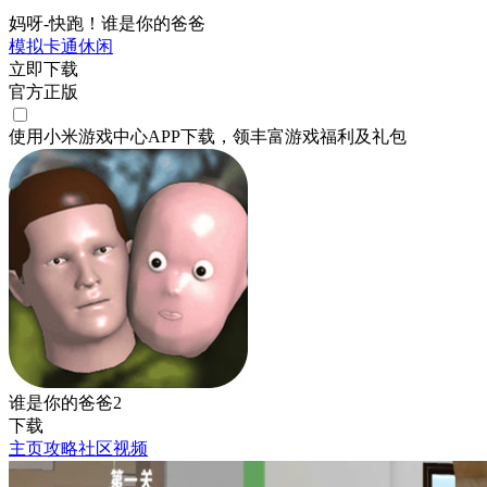
妈呀-快跑！谁是你的爸爸
模拟
卡通
休闲
立即下载
官方正版
使用小米游戏中心APP
下载
，领丰富游戏
福利
及
礼包
谁是你的爸爸2
下载
主页
攻略
社区
视频