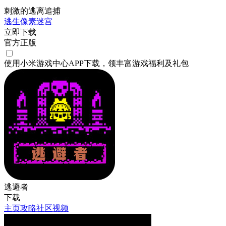
刺激的逃离追捕
逃生
像素
迷宫
立即下载
官方正版
使用小米游戏中心APP
下载
，领丰富游戏
福利
及
礼包
逃避者
下载
主页
攻略
社区
视频