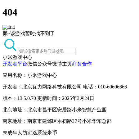
404
额~该游戏暂时找不到了
小米游戏中心
开发者平台
微信公众号
微博主页
商务合作
应用名称：小米游戏中心
开发者：北京瓦力网络科技有限公司 电话：010-60606666
版本：13.5.0.70 更新时间：2025年3月24日
北京地址：北京市昌平区安居路小米智慧产业园
南京地址：南京市建邺区永初路37号小米华东总部
未成年人防沉迷系统
米币