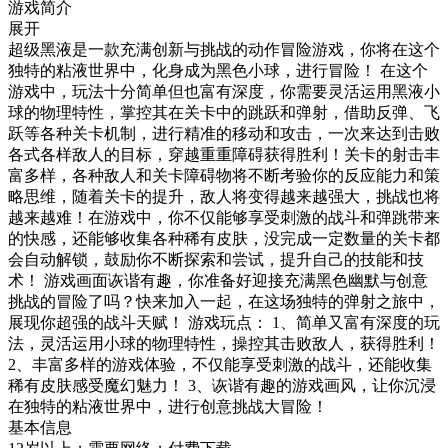
游戏简介
展开
超级黑液是一款充满创新与挑战的动作冒险游戏，你将在这个
独特的粘液世界中，化身成为黑色小球，进行冒险！ 在这个
游戏中，玩法十分简单但也富有深度，你需要灵活运用黑液小
球的物理特性，掌控其在关卡中的跳跃和弹射，借助反弹、飞
跃等各种关卡机制，进行精准的移动和攻击，一次来达到击败
各式各样敌人的目标，穿越重重障碍获得胜利！关卡的射击丰
富多样，各种敌人和关卡障碍物将不断考验你的反应能力和策
略思维，随着关卡的提升，敌人将变得越来越强大，挑战也将
越来越难！在游戏中，你不仅能够享受刺激的战斗和弹跳带来
的快感，还能够收集各种稀有皮肤，没完成一定数量的关卡都
会自动解锁，鼓励你不断探索和尝试，提升自己的技能和技
术！ 游戏画面诙谐有趣，你准备好迎接充满黑色幽默与创意
挑战的冒险了吗？快来加入一起，在这场独特的弹射之旅中，
展现你超强的战斗天赋！ 游戏玩点： 1、简单又富有深度的玩
法，灵活运用小球的物理特性，操控其击败敌人，获得胜利！
2、丰富多样的游戏体验，不仅能享受刺激的战斗，还能收集
稀有皮肤感受魔幻魅力！ 3、诙谐有趣的游戏画风，让你沉浸
在独特的粘液世界中，进行创意挑战大冒险！
基本信息