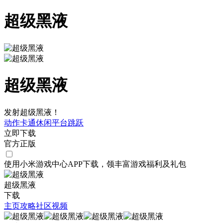
超级黑液
超级黑液
发射超级黑液！
动作
卡通
休闲
平台跳跃
立即下载
官方正版
使用小米游戏中心APP
下载
，领丰富游戏
福利
及
礼包
超级黑液
下载
主页
攻略
社区
视频