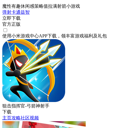
魔性有趣休闲感策略值拉满射箭小游戏
弹射
卡通
益智
立即下载
官方正版
使用小米游戏中心APP
下载
，领丰富游戏
福利
及
礼包
狙击指挥官-弓箭神射手
下载
主页
攻略
社区
视频