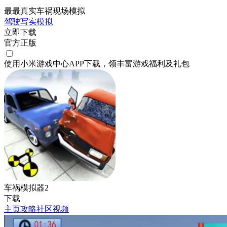
最最真实车祸现场模拟
驾驶
写实
模拟
立即下载
官方正版
使用小米游戏中心APP
下载
，领丰富游戏
福利
及
礼包
车祸模拟器2
下载
主页
攻略
社区
视频