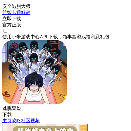
安全逃脱大师
益智
卡通
解谜
立即下载
官方正版
使用小米游戏中心APP
下载
，领丰富游戏
福利
及
礼包
逃脱冒险
下载
主页
攻略
社区
视频