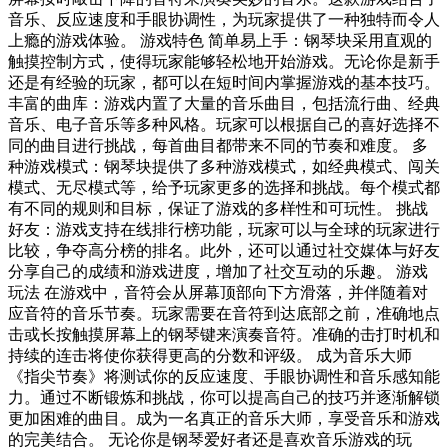
音乐、反应速度和手眼协调性，为玩家提供了一种独特而令人
上瘾的游戏体验。 游戏特色 简单易上手：钢琴块采用直观的
触摸控制方式，使得玩家能够轻松地开始游戏。无论你是新手
还是有经验的玩家，都可以在短时间内掌握游戏的基本技巧。
丰富的曲库：游戏内置了大量的音乐曲目，包括流行曲、经典
音乐、电子音乐等多种风格。玩家可以根据自己的喜好选择不
同的曲目进行挑战，每首曲目都带来不同的节奏和难度。 多
种游戏模式：钢琴块提供了多种游戏模式，如经典模式、闯关
模式、无尽模式等，给予玩家更多的选择和挑战。每个模式都
有不同的规则和目标，保证了游戏的多样性和可玩性。 挑战
好友：游戏支持在线排行榜功能，玩家可以与全球的玩家进行
比较，争夺高分榜的排名。此外，还可以通过社交媒体与好友
分享自己的成绩和游戏进度，增加了社交互动的乐趣。 游戏
玩法 在游戏中，音符会从屏幕顶部向下方滑落，并伴随着对
应音符的音乐节奏。玩家需要在音符到达底部之前，准确地点
击或长按触摸屏幕上的钢琴键来演奏音符。准确的击打时机和
持续的连击将使你获得更高的分数和评级。 成为音乐大师
《指尖节奏》将测试你的反应速度、手眼协调性和音乐感知能
力。通过不断锻炼和挑战，你可以提高自己的技巧并逐渐解锁
更加困难的曲目。成为一名真正的音乐大师，享受音乐和游戏
的完美结合。 无论你是钢琴爱好者还是喜欢音乐游戏的玩