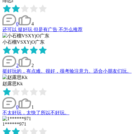
绯恋l
0
4
还可以 挺好玩 但是有广告 不怎么推荐
小石榴VSXYjO广东
2
2
挺好玩的，有点难。很好，很考验注意力。适合小朋友们玩。
赵露思Kk
0
1
不太好玩，太快了所以不好玩。
1******971