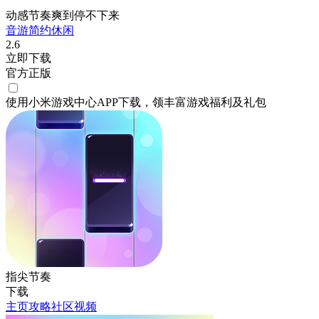
动感节奏爽到停不下来
音游
简约
休闲
2.6
立即下载
官方正版
使用小米游戏中心APP
下载
，领丰富游戏
福利
及
礼包
指尖节奏
下载
主页
攻略
社区
视频