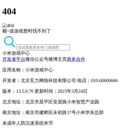
404
额~该游戏暂时找不到了
小米游戏中心
开发者平台
微信公众号
微博主页
商务合作
应用名称：小米游戏中心
开发者：北京瓦力网络科技有限公司 电话：010-60606666
版本：13.5.0.70 更新时间：2025年3月24日
北京地址：北京市昌平区安居路小米智慧产业园
南京地址：南京市建邺区永初路37号小米华东总部
未成年人防沉迷系统
米币