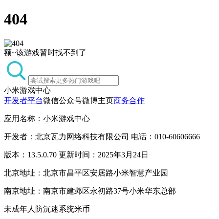
404
额~该游戏暂时找不到了
小米游戏中心
开发者平台
微信公众号
微博主页
商务合作
应用名称：小米游戏中心
开发者：北京瓦力网络科技有限公司 电话：010-60606666
版本：13.5.0.70 更新时间：2025年3月24日
北京地址：北京市昌平区安居路小米智慧产业园
南京地址：南京市建邺区永初路37号小米华东总部
未成年人防沉迷系统
米币