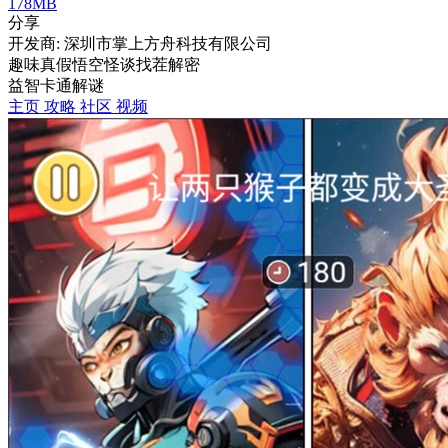
178MB
分享
开发商: 深圳市掌上方舟科技有限公司
趣味真假悟空怪谈找茬解密
益智
卡通
解谜
主页
攻略
社区
视频