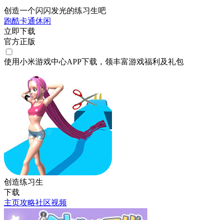
创造一个闪闪发光的练习生吧
跑酷
卡通
休闲
立即下载
官方正版
使用小米游戏中心APP
下载
，领丰富游戏
福利
及
礼包
创造练习生
下载
主页
攻略
社区
视频