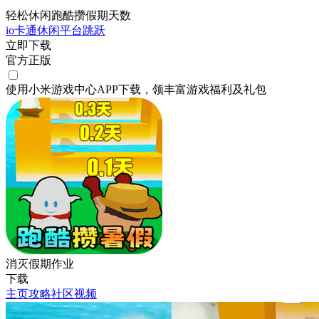
轻松休闲跑酷攒假期天数
io
卡通
休闲
平台跳跃
立即下载
官方正版
使用小米游戏中心APP
下载
，领丰富游戏
福利
及
礼包
消灭假期作业
下载
主页
攻略
社区
视频