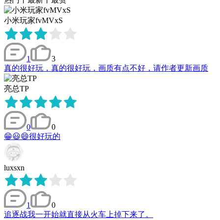
小米玩家fvMVxS
1
3
真的很好玩，真的很好玩，画质有点不好，请作者更新画质
亮总TP
0
0
😁😃😄很好玩的
luxsxn
1
0
追逐战我一开始就直接从火车上掉下来了。