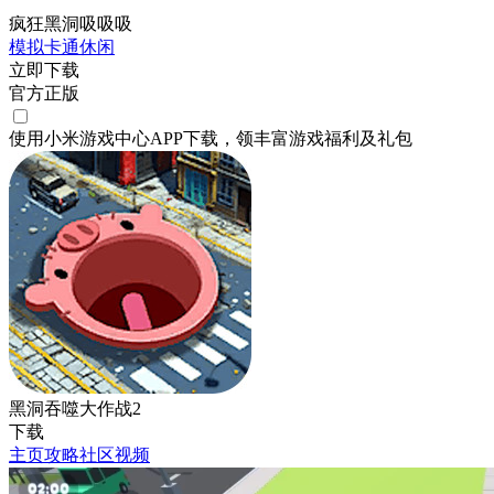
疯狂黑洞吸吸吸
模拟
卡通
休闲
立即下载
官方正版
使用小米游戏中心APP
下载
，领丰富游戏
福利
及
礼包
黑洞吞噬大作战2
下载
主页
攻略
社区
视频