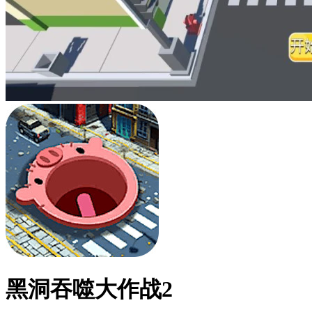
黑洞吞噬大作战2