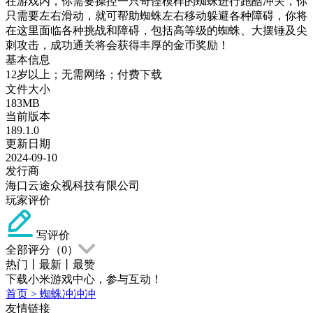
在游戏内，你需要操控一只奇怪模样的蜘蛛进行跑酷冲关，你
只需要左右滑动，就可帮助蜘蛛左右移动躲避各种障碍，你将
在这里面临各种挑战和障碍，包括高等级的蜘蛛、大摆锤及尖
刺攻击，成功通关将会获得丰厚的金币奖励！
基本信息
12岁以上；无需网络；付费下载
文件大小
183MB
当前版本
189.1.0
更新日期
2024-09-10
发行商
海口云途众视科技有限公司
玩家评价
写评价
全部评分（
0
）
热门
丨
最新
丨
最赞
下载小米游戏中心，参与互动！
首页
>
蜘蛛冲冲冲
友情链接