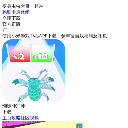
变身虫虫大哥一起冲
跑酷
卡通
休闲
立即下载
官方正版
使用小米游戏中心APP
下载
，领丰富游戏
福利
及
礼包
蜘蛛冲冲冲
下载
主页
攻略
社区
视频