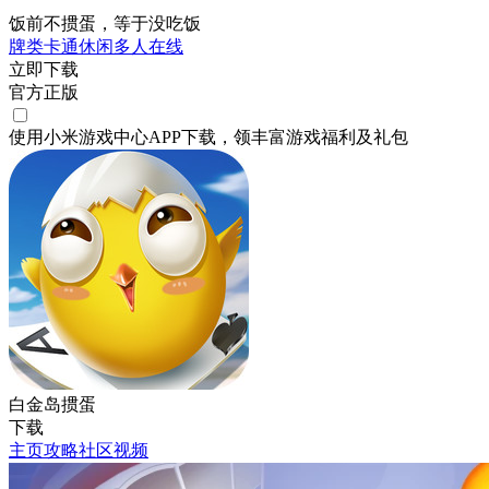
饭前不掼蛋，等于没吃饭
牌类
卡通
休闲
多人在线
立即下载
官方正版
使用小米游戏中心APP
下载
，领丰富游戏
福利
及
礼包
白金岛掼蛋
下载
主页
攻略
社区
视频