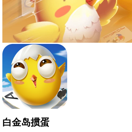
白金岛掼蛋