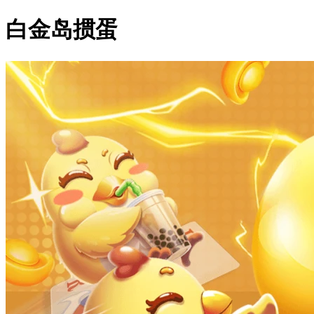
白金岛掼蛋