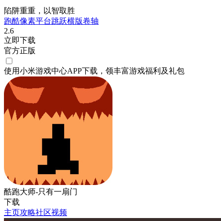
陷阱重重，以智取胜
跑酷
像素
平台跳跃
横版卷轴
2.6
立即下载
官方正版
使用小米游戏中心APP
下载
，领丰富游戏
福利
及
礼包
酷跑大师-只有一扇门
下载
主页
攻略
社区
视频