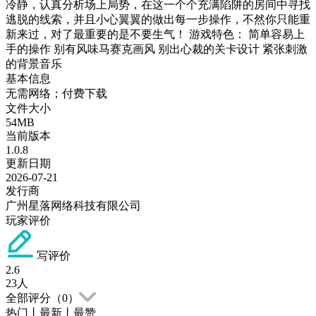
冷静，认真分析场上局势，在这一个个充满陷阱的房间中寻找
逃脱的线索，并且小心翼翼的做出每一步操作，不然你只能重
新来过，对了最重要的是不要生气！ 游戏特色： 简单容易上
手的操作 别有风味马赛克画风 别出心裁的关卡设计 紧张刺激
的背景音乐
基本信息
无需网络；付费下载
文件大小
54MB
当前版本
1.0.8
更新日期
2026-07-21
发行商
广州星落网络科技有限公司
玩家评价
写评价
2.6
23
人
全部评分（
0
）
热门
丨
最新
丨
最赞